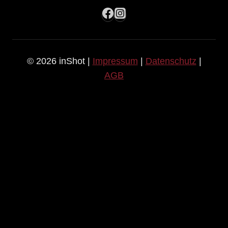
© 2026 inShot |
Impressum
|
Datenschutz
|
AGB
HOME
LEISTUNGEN
TOGGLE
CHILD
MENU
PORTRAITFOTOGRAFIE
TOGGLE
CHILD
PERSONAL BRAND
MENU
HEADSHOTS