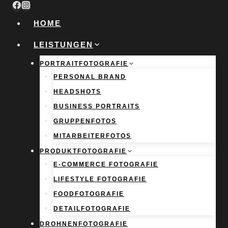
Skip
to
HOME
content
LEISTUNGEN
PORTRAITFOTOGRAFIE
PERSONAL BRAND
HEADSHOTS
BUSINESS PORTRAITS
GRUPPENFOTOS
MITARBEITERFOTOS
PRODUKTFOTOGRAFIE
E-COMMERCE FOTOGRAFIE
LIFESTYLE FOTOGRAFIE
FOODFOTOGRAFIE
DETAILFOTOGRAFIE
DROHNENFOTOGRAFIE