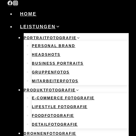
Skip
to
HOME
content
LEISTUNGEN
PORTRAITFOTOGRAFIE
PERSONAL BRAND
HEADSHOTS
BUSINESS PORTRAITS
GRUPPENFOTOS
MITARBEITERFOTOS
PRODUKTFOTOGRAFIE
E-COMMERCE FOTOGRAFIE
LIFESTYLE FOTOGRAFIE
FOODFOTOGRAFIE
DETAILFOTOGRAFIE
DROHNENFOTOGRAFIE