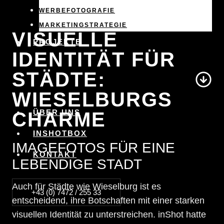
WERBEFOTOGRAFIE
MARKETINGSTRATEGIE
VISUELLE
PROJEKTE
IDENTITÄT FÜR
STÄDTE:
WIESELBURGS
ÜBER UNS
CHARME
INSHOTBOX
IMAGEFOTOS FÜR EINE
KONTAKT
LEBENDIGE STADT
Auch für Städte wie Wieselburg ist es
+43 (0) 7472 / 255 33
entscheidend, ihre Botschaften mit einer starken
visuellen Identität zu unterstreichen. inShot hatte