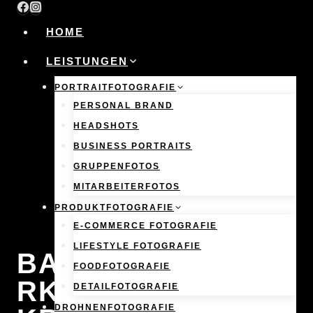
Skip
to
HOME
content
LEISTUNGEN
PORTRAITFOTOGRAFIE
PERSONAL BRAND
HEADSHOTS
BUSINESS PORTRAITS
GRUPPENFOTOS
MITARBEITERFOTOS
PRODUKTFOTOGRAFIE
E-COMMERCE FOTOGRAFIE
LIFESTYLE FOTOGRAFIE
BAUSTELLENMA
FOODFOTOGRAFIE
RKETING:
DETAILFOTOGRAFIE
DROHNENFOTOGRAFIE