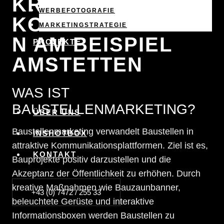
KREATIVE
WERBEFOTOGRAFIE
KOMMUNIKATIO
MARKETINGSTRATEGIE
N AM BEISPIEL
PROJEKTE
AMSTETTEN
WAS IST
BAUSTELLENMARKETING?
ÜBER UNS
Baustellenmarketing verwandelt Baustellen in
INSHOTBOX
attraktive Kommunikationsplattformen. Ziel ist es,
KONTAKT
Bauprojekte positiv darzustellen und die
Akzeptanz der Öffentlichkeit zu erhöhen. Durch
kreative Maßnahmen wie Bauzaunbanner,
+43 (0) 7472 / 255 33
beleuchtete Gerüste und interaktive
Informationsboxen werden Baustellen zu