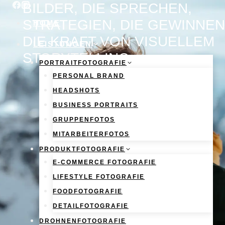
BILDER, DIE SPRECHEN,
Skip
to
STRATEGIEN, DIE GEWINNEN
HOME
content
DIE KRAFT VON VISUELLEM
LEISTUNGEN
STORYTELLING
PORTRAITFOTOGRAFIE
PERSONAL BRAND
HEADSHOTS
BUSINESS PORTRAITS
GRUPPENFOTOS
MITARBEITERFOTOS
PRODUKTFOTOGRAFIE
E-COMMERCE FOTOGRAFIE
LIFESTYLE FOTOGRAFIE
FOODFOTOGRAFIE
DETAILFOTOGRAFIE
DROHNENFOTOGRAFIE