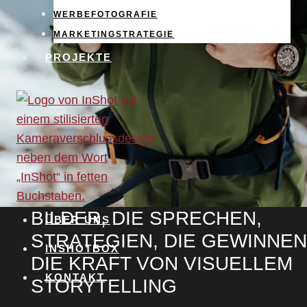
WERBEFOTOGRAFIE
MARKETINGSTRATEGIE
PROJEKTE
BILDER, DIE SPRECHEN,
ÜBER UNS
STRATEGIEN, DIE GEWINNEN
INSHOTBOX
DIE KRAFT VON VISUELLEM
KONTAKT
STORYTELLING