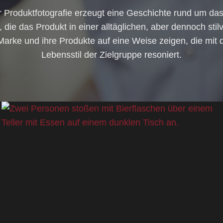
der Produktfotografie erzeugt eine Geschichte rund um da
 die das Produkt in einer alltäglichen, aber dennoch stilv
e Marke und ihre Produkte auf eine Weise zeigen, die mi
Lebensstil der Zielgruppe resoniert.