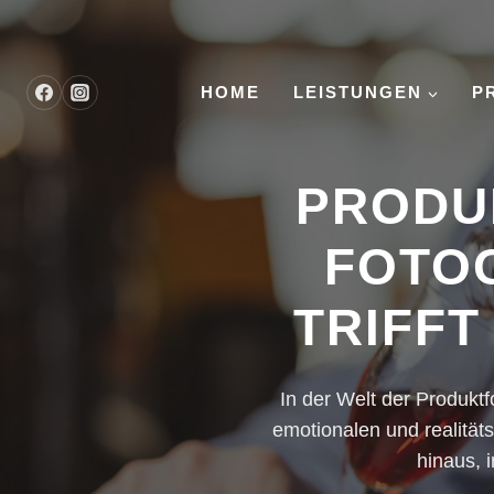
Skip
to
content
HOME
LEISTUNGEN
P
PRODUK
FOTOG
TRIFF
In der Welt der Produktf
emotionalen und realitäts
hinaus, 