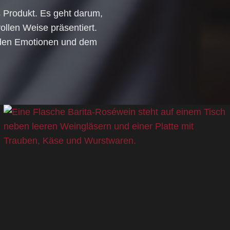
s Produkt. Es geht darum,
ollen Weise präsentiert.
t den Emotionen und dem