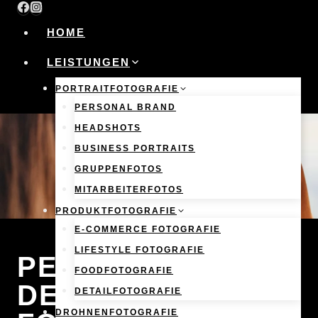
Skip
to
HOME
content
LEISTUNGEN
PORTRAITFOTOGRAFIE
PERSONAL BRAND
HEADSHOTS
BUSINESS PORTRAITS
GRUPPENFOTOS
MITARBEITERFOTOS
PRODUKTFOTOGRAFIE
E-COMMERCE FOTOGRAFIE
LIFESTYLE FOTOGRAFIE
PERFEKTION IM
FOODFOTOGRAFIE
DETAIL BEI DER
DETAILFOTOGRAFIE
DROHNENFOTOGRAFIE