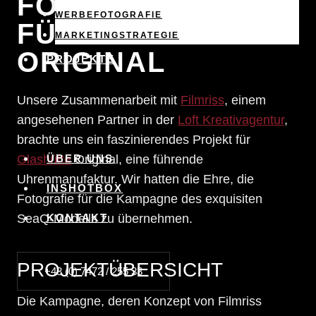
FOTOKAMPAGNE
WERBEFOTOGRAFIE
FÜR GLASHÜTTE
MARKETINGSTRATEGIE
ORIGINAL
PROJEKTE
Unsere Zusammenarbeit mit
Filmriss
, einem
angesehenen Partner in der
Loft Kreativagentur
,
brachte uns ein faszinierendes Projekt für
Glashütte
Original, eine führende
ÜBER UNS
Uhrenmanufaktur. Wir hatten die Ehre, die
INSHOTBOX
Fotografie für die Kampagne des exquisiten
SeaQ-Modells zu übernehmen.
KONTAKT
PROJEKTÜBERSICHT
+43 (0) 7472 / 255 33
Die Kampagne, deren Konzept von Filmriss