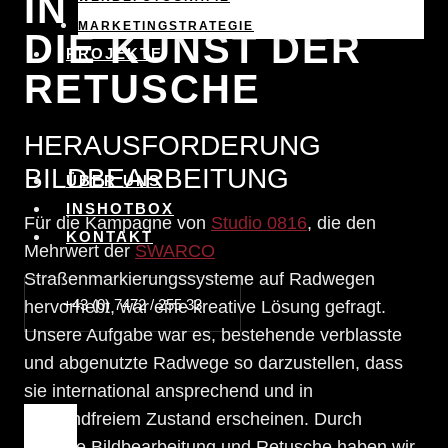
N BESTFORM: D
MARKETINGSTRATEGIE
IE KUNST DER R
PROJEKTE
ETUSCHE
HERAUSFORDERUNG
BILDBEARBEITUNG
ÜBER UNS
INSHOTBOX
Für die Kampagne von
Studio 0816
, die den
KONTAKT
Mehrwert der
SWARCO
Straßenmarkierungssysteme auf Radwegen
+43 (0) 7472 / 255 33
hervorhebt, war eine kreative Lösung gefragt.
Unsere Aufgabe war es, bestehende verblasste
und abgenutzte Radwege so darzustellen, dass
sie international ansprechend und in
einwandfreiem Zustand erscheinen. Durch
gezielte Bildbearbeitung und Retusche haben wir