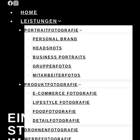
Skip
to
HOME
content
LEISTUNGEN
PORTRAITFOTOGRAFIE
PERSONAL BRAND
HEADSHOTS
BUSINESS PORTRAITS
GRUPPENFOTOS
MITARBEITERFOTOS
PRODUKTFOTOGRAFIE
E-COMMERCE FOTOGRAFIE
LIFESTYLE FOTOGRAFIE
FOODFOTOGRAFIE
EIN
DETAILFOTOGRAFIE
STRASSENNETZ I
DROHNENFOTOGRAFIE
WERBEFOTOGRAFIE